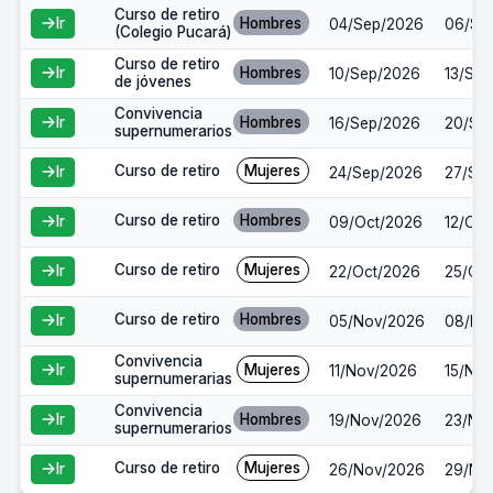
Curso de retiro
Hombres
Ir
04/Sep/2026
06/Se
(Colegio Pucará)
Curso de retiro
Hombres
Ir
10/Sep/2026
13/Se
de jóvenes
Convivencia
Hombres
Ir
16/Sep/2026
20/Se
supernumerarios
Curso de retiro
Mujeres
Ir
24/Sep/2026
27/Se
Curso de retiro
Hombres
Ir
09/Oct/2026
12/Oct
Curso de retiro
Mujeres
Ir
22/Oct/2026
25/Oc
Curso de retiro
Hombres
Ir
05/Nov/2026
08/No
Convivencia
Mujeres
Ir
11/Nov/2026
15/No
supernumerarias
Convivencia
Hombres
Ir
19/Nov/2026
23/No
supernumerarios
Curso de retiro
Mujeres
Ir
26/Nov/2026
29/No