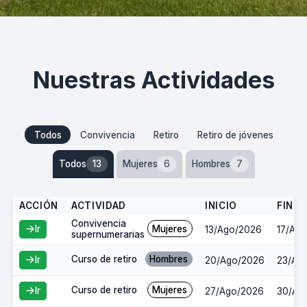
Nuestras Actividades
Todos
Convivencia
Retiro
Retiro de jóvenes
Todos
13
Mujeres
6
Hombres
7
ACCIÓN
ACTIVIDAD
INICIO
FIN
Convivencia
Mujeres
Ir
13/Ago/2026
17/Ag
supernumerarias
Curso de retiro
Hombres
Ir
20/Ago/2026
23/Ag
Curso de retiro
Mujeres
Ir
27/Ago/2026
30/Ag