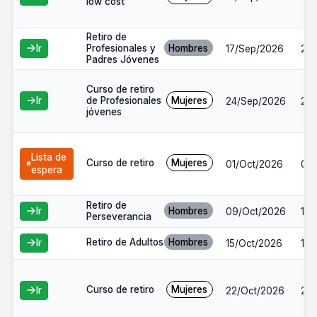
low cost
Retiro de
Profesionales y
Hombres
Ir
17/Sep/2026
20
Padres Jóvenes
Curso de retiro
de Profesionales
Mujeres
Ir
24/Sep/2026
27
jóvenes
Lista de
Curso de retiro
Mujeres
01/Oct/2026
04/
espera
Retiro de
Hombres
Ir
09/Oct/2026
12/
Perseverancia
Retiro de Adultos
Hombres
Ir
15/Oct/2026
18/
Curso de retiro
Mujeres
Ir
22/Oct/2026
25/