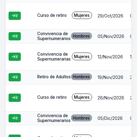
Curso de retiro
Mujeres
Ir
29/Oct/2026
01/
Convivencia de
Hombres
Ir
05/Nov/2026
08
Supernumerarios
Convivencia de
Mujeres
Ir
12/Nov/2026
15/
Supernumerarias
Retiro de Adultos
Hombres
Ir
19/Nov/2026
22
Curso de retiro
Mujeres
Ir
26/Nov/2026
29
Convivencia de
Hombres
Ir
05/Dic/2026
08/
Supernumerarios