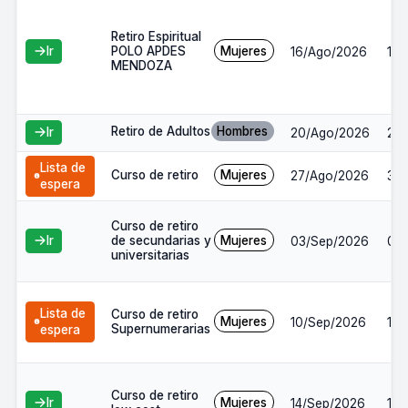
Retiro Espiritual
POLO APDES
Mujeres
Ir
16/Ago/2026
17/
MENDOZA
Retiro de Adultos
Hombres
Ir
20/Ago/2026
23
Lista de
Curso de retiro
Mujeres
27/Ago/2026
30
espera
Curso de retiro
de secundarias y
Mujeres
Ir
03/Sep/2026
06
universitarias
Lista de
Curso de retiro
Mujeres
10/Sep/2026
13/
Supernumerarias
espera
Curso de retiro
Mujeres
Ir
14/Sep/2026
16/