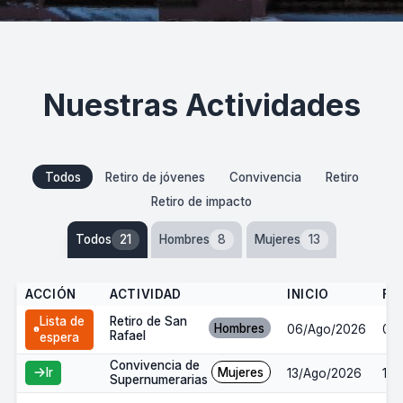
Nuestras Actividades
Todos
Retiro de jóvenes
Convivencia
Retiro
Retiro de impacto
Todos
21
Hombres
8
Mujeres
13
ACCIÓN
ACTIVIDAD
INICIO
FI
Retiro de San
Lista de
Hombres
06/Ago/2026
09
Rafael
espera
Convivencia de
Mujeres
Ir
13/Ago/2026
16/
Supernumerarias